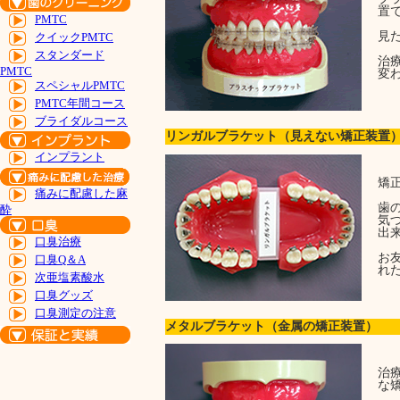
置
PMTC
見
クイックPMTC
スタンダード
治
PMTC
変
スペシャルPMTC
PMTC年間コース
ブライダルコース
リンガルブラケット（見えない矯正装置
インプラント
矯
痛みに配慮した麻
歯
酔
気
出
口臭治療
お
口臭Q＆A
れ
次亜塩素酸水
口臭グッズ
口臭測定の注意
メタルブラケット（金属の矯正装置）
治
な