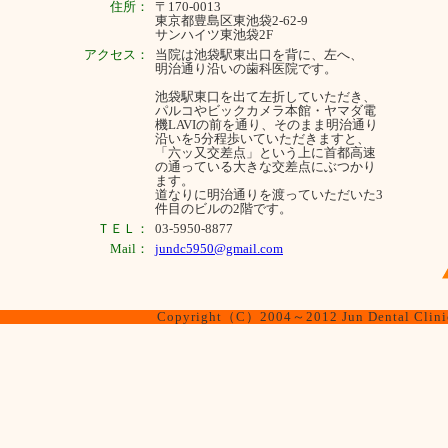
住所：
〒170-0013
東京都豊島区東池袋2-62-9
サンハイツ東池袋2F
アクセス：
当院は池袋駅東出口を背に、左へ、
明治通り沿いの歯科医院です。
池袋駅東口を出て左折していただき、
パルコやビックカメラ本館・ヤマダ電
機LAVIの前を通り、そのまま明治通り
沿いを5分程歩いていただきますと、
「六ッ又交差点」という上に首都高速
の通っている大きな交差点にぶつかり
ます。
道なりに明治通りを渡っていただいた3
件目のビルの2階です。
ＴＥＬ：
03-5950-8877
Mail：
jundc5950@gmail.com
Copyright（C）2004～2012 Jun Dental Clinic.