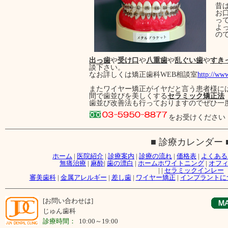
昔
お
っ
よ
の
出っ歯
や
受け口
や
八重歯
や
乱ぐい歯
や
すき
談下さい。
なお詳しくは矯正歯科WEB相談室
http://ww
またワイヤー矯正がイヤだと言う患者様に
間で歯並びを美しくする
セラミック矯正法
歯並び改善法も行っておりますのでぜひ一
をお受けください
■ 診療カレンダー 
ホーム
|
医院紹介
|
診療案内
|
診療の流れ
|
価格表
|
よくある
無痛治療
|
麻酔
|
歯の漂白
|
ホームホワイトニング
|
オフ
|
|
セラミックインレー
審美歯科
|
金属アレルギー
|
差し歯
|
ワイヤー矯正
|
インプラントに
[お問い合わせは]
じゅん歯科
診療時間：
10:00～19:00