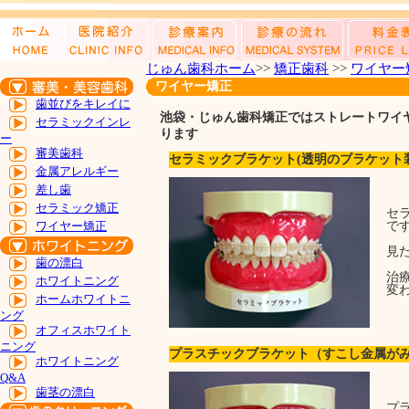
じゅん歯科ホーム
>>
矯正歯科
>>
ワイヤー
ワイヤー矯正
歯並びをキレイに
池袋・じゅん歯科矯正ではストレートワイ
セラミックインレ
ります
ー
審美歯科
セラミックブラケット(透明のブラケット
金属アレルギー
差し歯
セラミック矯正
セ
ワイヤー矯正
で
見
歯の漂白
治
ホワイトニング
変
ホームホワイトニ
ング
オフィスホワイト
ニング
プラスチックブラケット（すこし金属が
ホワイトニング
Q&A
歯茎の漂白
プ