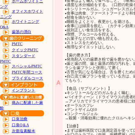
食事はよく噛んで食べること。（唾液
ホームホワイトニ
●
適度な水分補給をする。（口腔の乾燥
●
ング
キシリトールガム、シュガーレスガム
●
オフィスホワイト
食事は肉食、ファーストフードより和
●
ニング
朝食を抜かない。
●
ホワイトニング
睡眠をよくとり、夜更かしを避ける。
●
食事には緑茶を飲む。（カテキン効果
●
Q&A
規則正しい食生活をする。
●
歯茎の漂白
喫煙、アルコールを控える。
●
お菓子などの甘い物も控える。
●
ストレスをためない。
●
PMTC
無理なダイエットはしない。
●
クイックPMTC
【歯の磨き方】
スタンダード
発泡剤入りの歯磨き粉で歯を磨かない
●
PMTC
歯と歯の間、歯と歯茎の間の汚れを、
●
スペシャルPMTC
ラシを歯ブラシと併用して磨く。
舌苔が気になる場合は、舌を磨くため
PMTC年間コース
●
自己流で歯ブラシを使っている方は、
●
ブライダルコース
てもらう。
【食品（サプリメント）】
インプラント
キシリトールなどのガムをよく噛む。
●
バイオティーン（ドライマウスの患者
●
→アメリカでドライマウスの患者様に
痛みに配慮した麻
オーラルスフレ
●
酔
デントザイムQ10
●
コンクールジェル
●
→殺菌・消毒効果に優れたクロルヘキ
口臭治療
口臭Q＆A
【治療】
まずは歯科医院で口臭測定器を使って
次亜塩素酸水
●
お口のトラブル（虫歯、歯槽膿漏）の
●