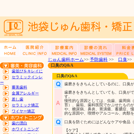
じゅん歯科ホーム
>>
予防歯科
>>
口臭
>
口臭のQ&A
歯並びをキレイに
口臭のQ&A
セラミックインレ
ー
歯磨きをきちんとしているのに、口臭
審美歯科
歯磨きをきちんとしていても、口臭が
金属アレルギー
す。
差し歯
慢性的な原因としては、虫歯、歯周病
苔）、歯垢、歯科医院でかぶせたもの
セラミック矯正
や、糖尿病、鼻炎、胃潰瘍、蓄膿症、
ワイヤー矯正
的な原因や、喫煙やアルコール、肉類
口臭を防ぐためにはどんなケアや食品
歯の漂白
ホワイトニング
【ケア】