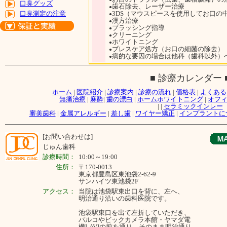
口臭グッズ
歯石除去、レーザー治療
●
口臭測定の注意
3DS（マウスピースを使用してお口の
●
漢方治療
●
ブラッシング指導
●
クリーニング
●
ホワイトニング
●
ブレスケア処方（お口の細菌の除去）
●
病的な要因の場合は他科（歯科以外）
●
■ 診療カレンダー 
ホーム
|
医院紹介
|
診療案内
|
診療の流れ
|
価格表
|
よくある
無痛治療
|
麻酔
|
歯の漂白
|
ホームホワイトニング
|
オフ
|
|
セラミックインレー
審美歯科
|
金属アレルギー
|
差し歯
|
ワイヤー矯正
|
インプラントに
[お問い合わせは]
じゅん歯科
診療時間：
10:00～19:00
住所：
〒170-0013
東京都豊島区東池袋2-62-9
サンハイツ東池袋2F
アクセス：
当院は池袋駅東出口を背に、左へ、
明治通り沿いの歯科医院です。
池袋駅東口を出て左折していただき、
パルコやビックカメラ本館・ヤマダ電
機LAVIの前を通り、そのまま明治通り