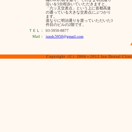
沿いを5分程歩いていただきますと、
「六ッ又交差点」という上に首都高速
の通っている大きな交差点にぶつかり
ます。
道なりに明治通りを渡っていただいた3
件目のビルの2階です。
ＴＥＬ：
03-5950-8877
Mail：
jundc5950@gmail.com
Copyright（C）2004～2012 Jun Dental Clinic.