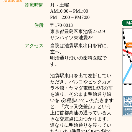
診療時間：
月～
土曜
AM10:00～PM1:00
PM 2:00～PM7:00
住所：
〒170-0013
東京都豊島区東池袋2-62-9
サンハイツ東池袋2F
アクセス：
当院は池袋駅東出口を背に、
左へ、
明治通り沿いの歯科医院で
す。
池袋駅東口を出て左折してい
ただき、パルコやビックカメ
ラ本館・ヤマダ電機LAVIの前
を通り、そのまま明治通り沿
いを5分程歩いていただきます
と、「六ッ又交差点」という
上に首都高速の通っている大
きな交差点にぶつかります。
道なりに明治通りを渡ってい
ただいた3件目のビルの2階で