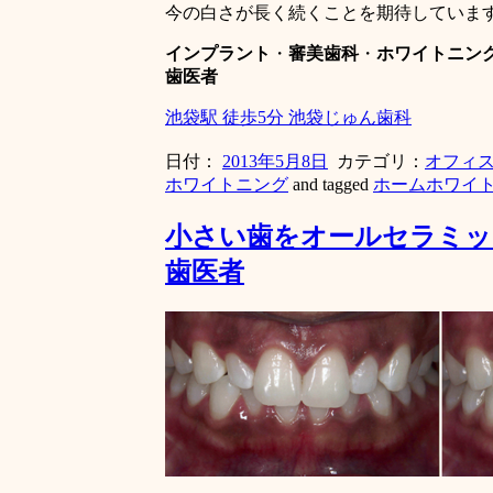
今の白さが長く続くことを期待していま
インプラント
・
審美歯科
・
ホワイトニン
歯医者
池袋駅 徒歩5分 池袋じゅん歯科
日付：
2013年5月8日
カテゴリ：
オフィ
ホワイトニング
and tagged
ホームホワイ
小さい歯をオールセラミ
歯医者