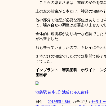
こちらの患者さまは、前歯の変色を気に
上の左の前歯が１本だけ、神経の治療を
他の部分で治療が必要な部位はありませ
で、噛み合せの調整は必要ありませんで
全体的に透明感があり均一な色調でした
が出来ました。
形も整っていましたので、キレイに合わ
１本だけの治療でしたので短期間で終了
うでした。
インプラント
・
審美歯科
・
ホワイトニン
歯医者
池袋駅 徒歩5分 池袋じゅん歯科
日付：
2013年5月8日
カテゴリ：
セラミ