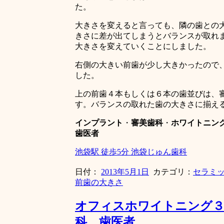
た。
大きさを変えると言っても、隣の歯との
きさに差が出てしまうとバランスが取れ
大きさを変えていくことにしました。
右側の大きい前歯が少し大きかったので
した。
上の前歯４本もしくは６本の歯並びは、
す。バランスの取れた歯の大きさに揃え
インプラント
・
審美歯科
・
ホワイトニン
歯医者
池袋駅 徒歩5分 池袋じゅん歯科
日付：
2013年5月1日
カテゴリ：
セラミ
前歯の大きさ
オフィスホワイトニング３
科 歯医者