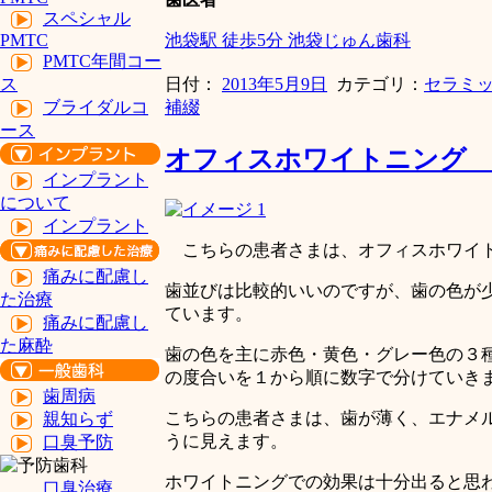
スペシャル
池袋駅 徒歩5分 池袋じゅん歯科
PMTC
PMTC年間コー
日付：
2013年5月9日
カテゴリ：
セラミ
ス
補綴
ブライダルコ
ース
オフィスホワイトニング 
インプラント
について
インプラント
こちらの患者さまは、オフィスホワイト
痛みに配慮し
歯並びは比較的いいのですが、歯の色が
た治療
ています。
痛みに配慮し
た麻酔
歯の色を主に赤色・黄色・グレー色の３
の度合いを１から順に数字で分けていき
歯周病
こちらの患者さまは、歯が薄く、エナメ
親知らず
うに見えます。
口臭予防
ホワイトニングでの効果は十分出ると思
口臭治療