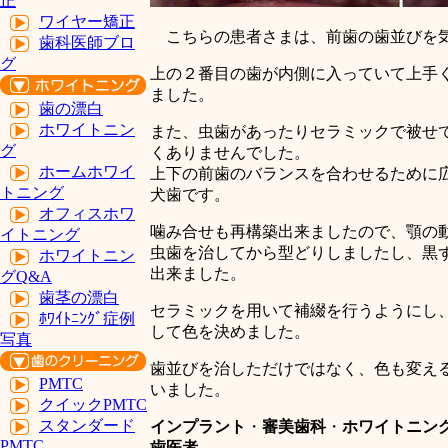
正
ワイヤー矯正
こちらの患者さまは、前歯の歯並びを
歯科医師ブロ
グ
上の２番目の歯が内側に入っていて上手
ました。
歯の漂白
ホワイトニン
また、虫歯があったりセラミックで被せ
グ
くありませんでした。
ホームホワイ
上下の前歯のバランスを合わせるために
トニング
犬歯です。
オフィスホワ
噛み合せも再構築出来ましたので、顎の
イトニング
虫歯を治してから型どりしましたし、黒
ホワイトニン
出来ました。
グQ&A
歯茎の漂白
セラミックを用いて補綴を行うようにし
ﾎﾜｲﾄﾆﾝｸﾞ症例
して色を決めました。
写真
歯並びを治しただけではなく、色も変え
PMTC
いました。
クイックPMTC
スタンダード
インプラント
・
審美歯科
・
ホワイトニン
PMTC
歯医者