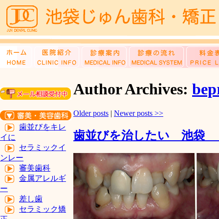
Author Archives:
bep
Older posts
|
Newer posts
>>
歯並びをキレ
歯並びを治したい 池袋 
イに
セラミックイ
ンレー
審美歯科
金属アレルギ
ー
差し歯
セラミック矯