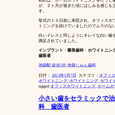
初めは、ホームホワイトニングを行うと
が、２ヶ月が過ぎた頃にはしみる感じも
す。
挙式の１０日前に来院され、オフィスホ
トニングを続けていましたのでムラのな
白いドレスと同じようにキレイな白い歯
満足されていました。
インプラント
・
審美歯科
・
ホワイトニン
歯医者
池袋駅 徒歩5分 池袋じゅん歯科
日付：
2013年5月7日
カテゴリ：
オフィ
ホワイトニング
,
ホワイトニング
,
ホワイ
tagged
オフィスホワイトニング
,
ホームホ
小さい歯をセラミックで治
科 歯医者