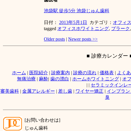
池袋駅 徒歩5分 池袋じゅん歯科
日付：
2013年5月1日
カテゴリ：
オフィ
tagged
オフィスホワイトニング
,
プラーク
Older posts
|
Newer posts
>>
■ 診療カレンダー 
ホーム
|
医院紹介
|
診療案内
|
診療の流れ
|
価格表
|
よくあ
無痛治療
|
麻酔
|
歯の漂白
|
ホームホワイトニング
|
オ
|
|
セラミックインレ
審美歯科
|
金属アレルギー
|
差し歯
|
ワイヤー矯正
|
インプラン
臭
[お問い合わせは]
じゅん歯科