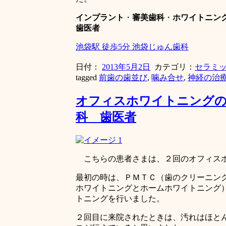
インプラント
・
審美歯科
・
ホワイトニン
歯医者
池袋駅 徒歩5分 池袋じゅん歯科
日付：
2013年5月2日
カテゴリ：
セラミ
tagged
前歯の歯並び
,
噛み合せ
,
神経の治
オフィスホワイトニングの
科 歯医者
こちらの患者さまは、２回のオフィスホ
最初の時は、ＰＭＴＣ（歯のクリーニン
ホワイトニングとホームホワイトニング
トニングを行いました。
２回目に来院されたときは、汚れはほと