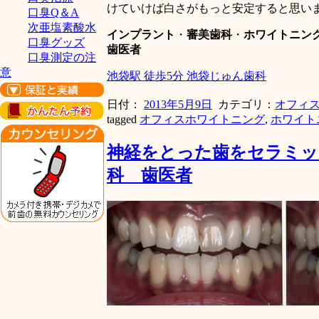
けていけば白さがもっと安定すると思い
口臭Q＆A
次亜塩素酸水
インプラント
・
審美歯科
・
ホワイトニン
口臭グッズ
歯医者
口臭測定の注
意
池袋駅 徒歩5分 池袋じゅん歯科
日付：
2013年5月9日
カテゴリ：
オフィ
tagged
オフィスホワイトニング
,
ホワイト
神経をとった歯をセラミッ
科 歯医者