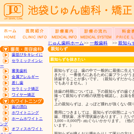
じゅん歯科ホーム
>>
一般歯科
>>
親知ら
親知らず
歯並びをキレイに
親知らずを抜きたい
セラミックインレ
ー
親知らずとは、歯の中で一般的に最後に生え
審美歯科
きたり、一番後ろにあるために歯ブラシがう
金属アレルギー
抜歯することが多いです。（親知らずだから
差し歯
でもありません。）
セラミック矯正
抜歯の時期については、下の親知らずの歯ぐ
ワイヤー矯正
撮って親知らずの根の状態を確認し、お薬を
す。
上の親知らずは、よっぽど腫れが強くない限
歯の漂白
費用につきましては、親知らずの状態によっ
ホワイトニング
歯、埋状歯、水平埋状歯があります。）だいたい 初
ホームホワイトニ
3,000～8,000円
ぐらいかかります。（他
+ (税)
ング
います。）
オフィスホワイト
親知らずが痛んだり腫れたりして困りの方は