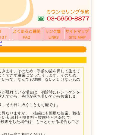
ず
てきます。そのため、手前の歯を押して生えて
まくできず虫歯になったりします。そのため、
といって、なんでも抜歯しないといけないもの
きが腫れている場合は、初診時にレントゲンを
飲んでから、炎症が落ち着いてから抜歯しま
り、その日に抜くことも可能です。
て異なりますが、（抜歯にも簡単な抜歯、難抜
診料 + 検査料 + 抜歯料 + お薬代 で、
の検査をした場合は、もっとかかる場合もござ
、ぜひ一度ご相談ください。