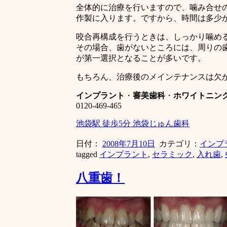
全体的に治療を行いますので、噛み合せ
作製に入ります。ですから、時間は多少
咬合再構成を行うときは、しっかり噛め
その場合、歯がないところには、周りの
が第一選択となることが多いです。
もちろん、治療後のメインテナンスは欠
インプラント
・
審美歯科
・
ホワイトニン
0120-469-465
池袋駅 徒歩5分 池袋じゅん歯科
日付：
2008年7月10日
カテゴリ：
インプ
tagged
インプラント
,
セラミック
,
入れ歯
,
八重歯！