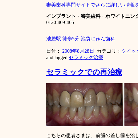
審美歯科専門サイトでさらに詳しい情報
インプラント
・
審美歯科
・
ホワイトニン
0120-469-465
池袋駅 徒歩5分 池袋じゅん歯科
日付：
2008年8月28日
カテゴリ：
クイッ
and tagged
セラミック治療
セラミックでの再治療
こちらの患者さまは、前歯の差し歯を治