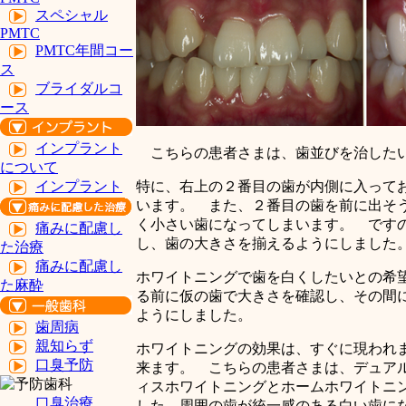
スペシャル
PMTC
PMTC年間コー
ス
ブライダルコ
ース
インプラント
こちらの患者さまは、歯並びを治した
について
特に、右上の２番目の歯が内側に入って
インプラント
います。 また、２番目の歯を前に出そ
く小さい歯になってしまいます。 です
痛みに配慮し
し、歯の大きさを揃えるようにしました
た治療
痛みに配慮し
ホワイトニングで歯を白くしたいとの希
た麻酔
る前に仮の歯で大きさを確認し、その間
ようにしました。
歯周病
親知らず
ホワイトニングの効果は、すぐに現われ
口臭予防
来ます。 こちらの患者さまは、デュア
ィスホワイトニングとホームホワイトニ
口臭治療
した。周囲の歯が統一感のある白い歯に