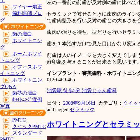
正
左の一番前の前歯が反対側の歯に比べて
ワイヤー矯正
歯科医師ブロ
セラミックで被せるときに歯肉のライン
グ
て歯肉整形を行い反対の歯との大きさを
歯肉の治りを待ち、型どりを行いセラミ
歯の漂白
ホワイトニン
歯を１本治すだけで見た目はかなり変え
グ
ホームホワイ
前歯は人のイメージを大きく変えてしま
トニング
好印象を与えることが出来ると思います
オフィスホワ
インプラント
・
審美歯科
・
ホワイトニン
イトニング
0120-469-465
ホワイトニン
グQ&A
池袋駅 徒歩5分 池袋じゅん歯科
歯茎の漂白
ﾎﾜｲﾄﾆﾝｸﾞ症例
日付：
2008年9月16日
カテゴリ：
クイッ
写真
and tagged
セラミック
PMTC
ホワイトニングとセラミ
クイックPMTC
スタンダード
PMTC