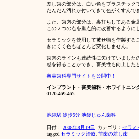
差し歯の部分は、白い色をプラスチック
だんだん汚れが付いてきて色がくすんで
また、歯肉の部分は、裏打ちしてある金
この２つの点を重点的に改善するように
セラミックを使用して被せ物を作製する
きにくく色もほとんど変化しません。
歯肉のラインも連続性に欠けていました
感を得ることができ、審美性も向上した
審美歯科専門サイトを公開中！
インプラント
・
審美歯科
・
ホワイトニン
0120-469-465
池袋駅 徒歩5分 池袋じゅん歯科
日付：
2008年8月19日
カテゴリ：
セラミ
tagged
セラミック治療
,
前歯の差し歯