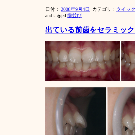
日付：
2008年9月4日
カテゴリ：
クイッ
and tagged
歯並び
出ている前歯をセラミック