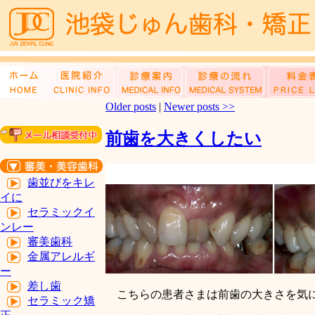
Older posts
|
Newer posts
>>
前歯を大きくしたい
歯並びをキレ
イに
セラミックイ
ンレー
審美歯科
金属アレルギ
ー
差し歯
こちらの患者さまは前歯の大きさを気に
セラミック矯