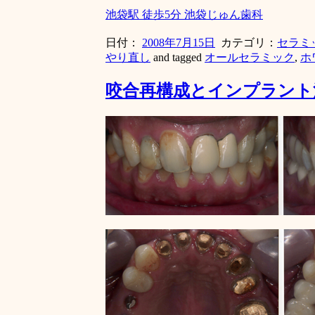
池袋駅 徒歩5分 池袋じゅん歯科
日付：
2008年7月15日
カテゴリ：
セラミ
やり直し
and tagged
オールセラミック
,
ホ
咬合再構成とインプラント