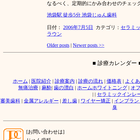
なるべく、定期的にかみ合わせのチェッ
池袋駅 徒歩5分 池袋じゅん歯科
日付：
2006年7月5日
カテゴリ：
セラミ
ラウン
Older posts
|
Newer posts
>>
■ 診療カレンダー 
ホーム
|
医院紹介
|
診療案内
|
診療の流れ
|
価格表
|
よくあ
無痛治療
|
麻酔
|
歯の漂白
|
ホームホワイトニング
|
オ
|
|
セラミックインレ
審美歯科
|
金属アレルギー
|
差し歯
|
ワイヤー矯正
|
インプラン
臭
[お問い合わせは]