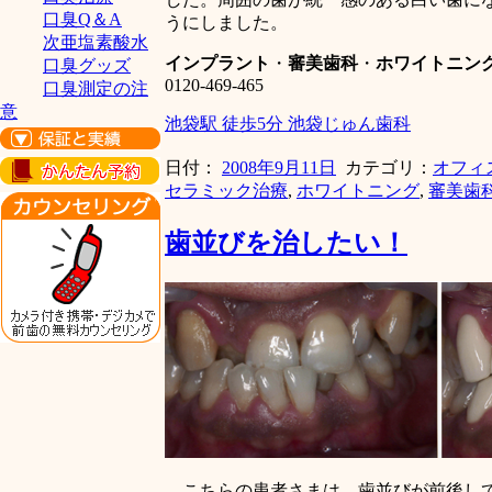
口臭Q＆A
うにしました。
次亜塩素酸水
インプラント
・
審美歯科
・
ホワイトニン
口臭グッズ
0120-469-465
口臭測定の注
意
池袋駅 徒歩5分 池袋じゅん歯科
日付：
2008年9月11日
カテゴリ：
オフィ
セラミック治療
,
ホワイトニング
,
審美歯
歯並びを治したい！
こちらの患者さまは、歯並びが前後して