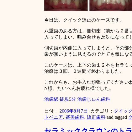
今日は、クイック矯正のケースです。
八重歯のある方は、側切歯（前から２番
入ってしまい、噛み合せも反対になって
側切歯が内側に入ってしまうと、その部
歯が無いように見えるのでとても気にな
このケースは、上下の歯１２本をセラミ
治療は３回、２週間で終わりました。
これからも、お手入れ頑張ってください
N様、たいへんお疲れ様でした。
池袋駅 徒歩5分 池袋じゅん歯科
日付：
2006年8月7日
カテゴリ：
クイッ
トベニア
,
審美歯科
,
矯正歯科
and tagged
セラミッククラウンのト