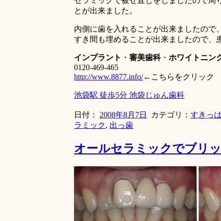
セラミックで被せ直しをしましたので周
とが出来ました。
内側に歯を入れることが出来ましたので
すき間も埋めることが出来ましたので、
インプラント
・
審美歯科
・
ホワイトニン
0120-469-465
http://www.8877.info/
←こちらをクリック
池袋駅 徒歩5分 池袋じゅん歯科
日付：
2008年8月7日
カテゴリ：
すきっ
ラミック
,
出っ歯
オールセラミックでブリ