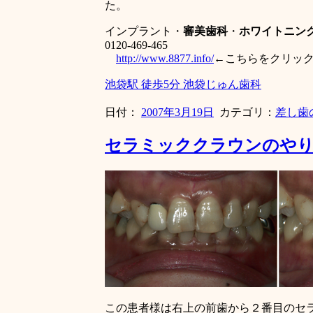
た。
インプラント・
審美歯科
・
ホワイトニン
0120-469-465
http://www.8877.info/
←こちらをクリッ
池袋駅 徒歩5分 池袋じゅん歯科
日付：
2007年3月19日
カテゴリ：
差し歯
セラミッククラウンのや
この患者様は右上の前歯から２番目のセ