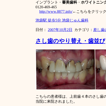
インプラント・
審美歯科
・
ホワイトニン
0120-469-465
http://www.8877.info/
←こちらをクリッ
池袋駅 徒歩5分 池袋じゅん歯科
日付：
2007年10月2日
カテゴリ：
差し歯
さし歯のやり替え・歯並び
こちらの患者様は、上前歯４本のさし歯
当院に来院されました。