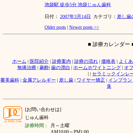
池袋駅 徒歩5分 池袋じゅん歯科
日付：
2007年3月14日
カテゴリ：
差し歯
Older posts
|
Newer posts
>>
■ 診療カレンダー 
ホーム
|
医院紹介
|
診療案内
|
診療の流れ
|
価格表
|
よくあ
無痛治療
|
麻酔
|
歯の漂白
|
ホームホワイトニング
|
オ
|
|
セラミックインレ
審美歯科
|
金属アレルギー
|
差し歯
|
ワイヤー矯正
|
インプラン
臭
[お問い合わせは]
じゅん歯科
診療時間：
月～
土曜
AM10:00～PM1:00