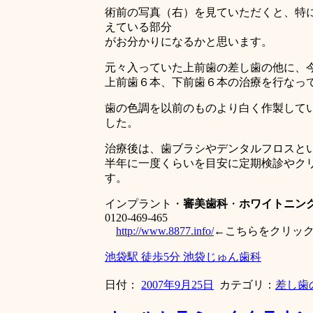
術前の写真（右）を見ていただくと、特
えている部分
がお分かりになるかと思います。
元々入っていた上前歯の差し歯の他に、
上前歯６本、下前歯６本の治療を行なっ
歯の色調を以前のものより白く作製して
した。
治療後は、歯ブラシやデンタルフロスと
半年に一度くらいを目安に定期検診やク
す。
インプラント・
審美歯科
・
ホワイトニン
0120-469-465
http://www.8877.info/
←こちらをクリッ
池袋駅 徒歩5分 池袋じゅん歯科
日付：
2007年9月25日
カテゴリ：
差し歯