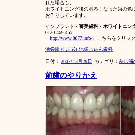
れた場合も、
ホワイトニング後の明るくなった歯の色
お作りしています。
インプラント・
審美歯科
・
ホワイトニン
0120-469-465
http://www.8877.info/
←こちらをクリッ
池袋駅 徒歩5分 池袋じゅん歯科
日付：
2007年3月29日
カテゴリ：
差し歯
前歯のやりかえ