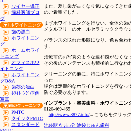
正
また、差し歯が古くなり気になってきた
ワイヤー矯正
のご希望でした。
歯科医師ブロ
グ
まずホワイトニングを行ない、全体の歯
メタルフリーのオールセラミッククラウ
歯の漂白
ホワイトニン
バランスの取れた形態になり、色も合わ
グ
す。
ホームホワイ
トニング
治療前のお写真のような違和感がなくな
オフィスホワ
その後のメンテナンスも積極的に行なわ
イトニング
クリーニングの他に、特にホワイトニン
ホワイトニン
った
グQ&A
場合は定期的なホワイトニングを行なっ
歯茎の漂白
防ぐ必要があります。
ﾎﾜｲﾄﾆﾝｸﾞ症例
写真
インプラント
・
審美歯科
・
ホワイトニン
0120-469-465
PMTC
http://www.8877.info/
←こちらをクリッ
クイックPMTC
スタンダード
池袋駅 徒歩5分 池袋じゅん歯科
PMTC