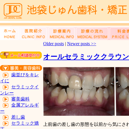
Older posts
|
Newer posts
>>
オールセラミッククラウ
歯並びをキレ
イに
セラミックイ
ンレー
審美歯科
金属アレルギ
ー
差し歯
セラミック矯
上前歯の差し歯の形態を以前から気にさ