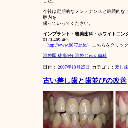
した。
今後は定期的なメンテナンスと継続的な
腔内を
保っていってください。
インプラント
・
審美歯科
・
ホワイトニン
0120-469-465
http://www.8877.info/
←こちらをクリッ
池袋駅 徒歩5分 池袋じゅん歯科
日付：
2007年10月25日
カテゴリ：
差し
古い差し歯と歯並びの改善