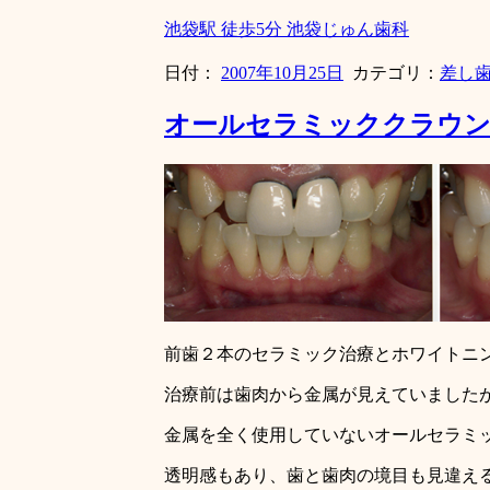
池袋駅 徒歩5分 池袋じゅん歯科
日付：
2007年10月25日
カテゴリ：
差し
オールセラミッククラウ
前歯２本のセラミック治療とホワイトニ
治療前は歯肉から金属が見えていました
金属を全く使用していないオールセラミ
透明感もあり、歯と歯肉の境目も見違え