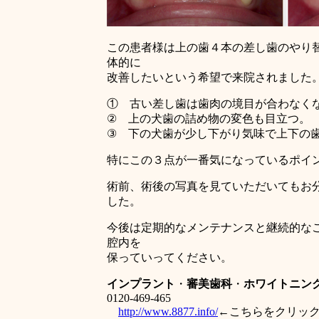
この患者様は上の歯４本の差し歯のやり
体的に
改善したいという希望で来院されました
① 古い差し歯は歯肉の境目が合わなく
② 上の犬歯の詰め物の変色も目立つ。
③ 下の犬歯が少し下がり気味で上下の
特にこの３点が一番気になっているポイ
術前、術後の写真を見ていただいてもお
した。
今後は定期的なメンテナンスと継続的な
腔内を
保っていってください。
インプラント
・
審美歯科
・
ホワイトニン
0120-469-465
http://www.8877.info/
←こちらをクリッ