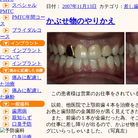
スペシャル
日付：
2007年11月13日
カテゴリ：
差し
PMTC
PMTC年間コー
かぶせ物のやりかえ
ス
ブライダルコ
ース
インプラント
について
インプラント
痛みに配慮し
た治療
痛みに配慮し
この患者様は営業のお仕事をされてい
た麻酔
以前、他医院で上顎前歯４本を治療をさ
歯周病
お色と歯頚部の金属部分が黒く見えてき
親知らず
また、前歯の１本が金歯だった為、そこ
口臭予防
の仕事に差し障りが出るので、かぶせ物
グにいらっしゃいました。（写真左）
口臭治療