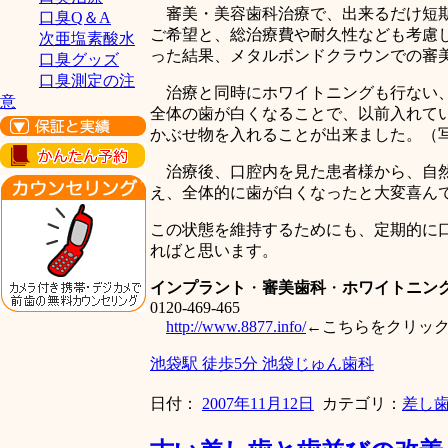
審美・美容歯科治療で、出来るだけ短期
口臭Q＆A
ご希望と、総治療費や耐久性なども考慮
次亜塩素酸水
った結果、メタルボンドクラウンでの審
口臭グッズ
口臭測定の注
治療と同時にホワイトニングも行ない、
意
全体の歯が白くなることで、以前入れて
かぶせ物を入れることが出来ました。（
治療後、口腔内を見た患者様から、自然
え、全体的に歯が白くなったと大変喜ん
この状態を維持するためにも、定期的に
ればと思います。
インプラント
・
審美歯科
・
ホワイトニン
0120-469-465
http://www.8877.info/
←こちらをクリッ
池袋駅 徒歩5分 池袋じゅん歯科
日付：
2007年11月12日
カテゴリ：
差し