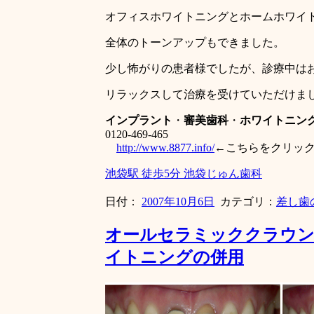
オフィスホワイトニングとホームホワイ
全体のトーンアップもできました。
少し怖がりの患者様でしたが、診療中は
リラックスして治療を受けていただけま
インプラント
・
審美歯科
・
ホワイトニン
0120-469-465
http://www.8877.info/
←こちらをクリッ
池袋駅 徒歩5分 池袋じゅん歯科
日付：
2007年10月6日
カテゴリ：
差し歯
オールセラミッククラウ
イトニングの併用