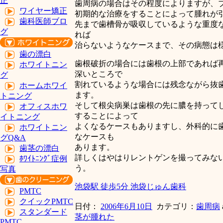
正
歯周病の場合はその程度によりますが、
ワイヤー矯正
初期的な治療をすることによって腫れが
歯科医師ブロ
先まで歯槽骨が吸収しているような重度な
グ
れば
治らないようなケースまで、その病態は
歯の漂白
歯根破折の場合には歯根の上部であれば
ホワイトニン
深いところで
グ
割れているような場合には残念ながら抜
ホームホワイ
ます。
トニング
そして根尖病巣は歯根の先に膿を持って
オフィスホワ
することによって
イトニング
よくなるケースもありますし、外科的に
ホワイトニン
なケースも
グQ&A
あります。
歯茎の漂白
詳しくはやはりレントゲンを撮ってみな
ﾎﾜｲﾄﾆﾝｸﾞ症例
う。
写真
池袋駅 徒歩5分 池袋じゅん歯科
PMTC
クイックPMTC
日付：
2006年6月10日
カテゴリ：
歯周病
スタンダード
茎が腫れた
PMTC