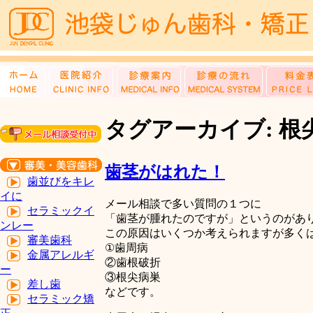
タグアーカイブ: 根
歯茎がはれた！
歯並びをキレ
イに
メール相談で多い質問の１つに
セラミックイ
「歯茎が腫れたのですが」というのがあ
ンレー
この原因はいくつか考えられますが多く
審美歯科
①歯周病
金属アレルギ
②歯根破折
ー
③根尖病巣
差し歯
などです。
セラミック矯