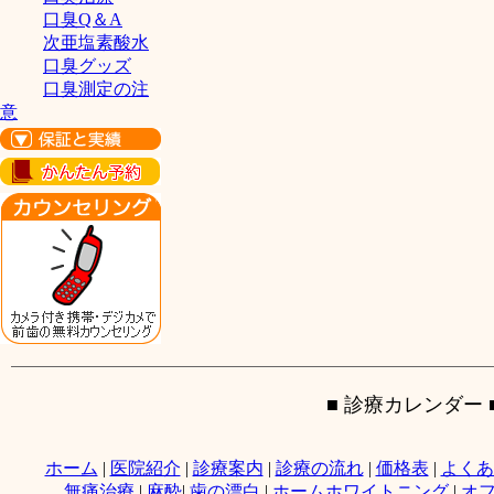
口臭Q＆A
次亜塩素酸水
口臭グッズ
口臭測定の注
意
■ 診療カレンダー 
ホーム
|
医院紹介
|
診療案内
|
診療の流れ
|
価格表
|
よくあ
無痛治療
|
麻酔
|
歯の漂白
|
ホームホワイトニング
|
オ