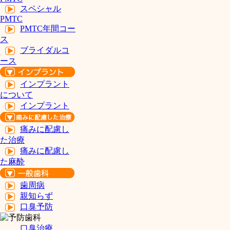
スペシャル
PMTC
PMTC年間コー
ス
ブライダルコ
ース
インプラント
について
インプラント
痛みに配慮し
た治療
痛みに配慮し
た麻酔
歯周病
親知らず
口臭予防
口臭治療