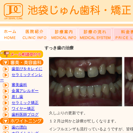
すっき歯の治療
歯並びをキレイに
セラミックインレ
ー
審美歯科
金属アレルギー
差し歯
セラミック矯正
ワイヤー矯正
久しぶりの更新です。
歯科医師ブログ
１２月は何かと診療が忙しくなります。
歯の漂白
インフルエンザも流行っているようですが、皆