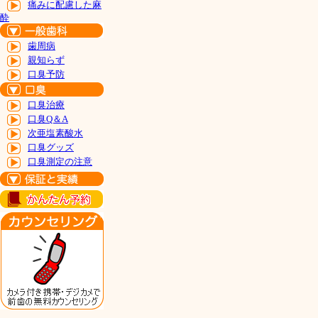
痛みに配慮した麻
酔
歯周病
親知らず
口臭予防
口臭治療
口臭Q＆A
次亜塩素酸水
口臭グッズ
口臭測定の注意