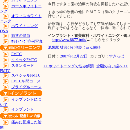
ホワイトニング
今日はすきっ歯の治療の前後を掲載したいと思
ホームホワイトニ
ング
すきっ歯の改善の他にＰＭＴＣ（歯のクリーニ
行ないました。
オフィスホワイト
ニング
治療前は、さ行がどうしても空気が漏れてしま
ホワイトニング
現在はそのようなこともなく、快適に過ごされ
Q&A
インプラント
・
審美歯科
・
ホワイトニング
・
矯
歯茎の漂白
http://www.8877.info/
←こちらをクリック
ﾎﾜｲﾄﾆﾝｸﾞ症例写真
池袋駅 徒歩5分 池袋じゅん歯科
PMTC
日付：
2007年12月22日
カテゴリ：
すきっぱ
クイックPMTC
スタンダード
<<
ホワイトニングで悩み解消
|
念願の白い歯へ
>>
PMTC
スペシャルPMTC
PMTC年間コース
ブライダルコース
インプラントにつ
いて
インプラント
痛みに配慮した治
療