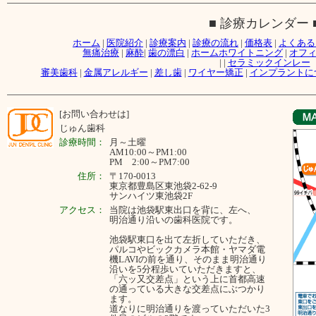
■ 診療カレンダー 
ホーム
|
医院紹介
|
診療案内
|
診療の流れ
|
価格表
|
よくある
無痛治療
|
麻酔
|
歯の漂白
|
ホームホワイトニング
|
オフ
|
|
セラミックインレー
審美歯科
|
金属アレルギー
|
差し歯
|
ワイヤー矯正
|
インプラントに
[お問い合わせは]
じゅん歯科
診療時間：
月～
土曜
AM10:00～PM1:00
PM 2:00～PM7:00
住所：
〒170-0013
東京都豊島区東池袋2-62-9
サンハイツ東池袋2F
アクセス：
当院は池袋駅東出口を背に、左へ、
明治通り沿いの歯科医院です。
池袋駅東口を出て左折していただき、
パルコやビックカメラ本館・ヤマダ電
機LAVIの前を通り、そのまま明治通り
沿いを5分程歩いていただきますと、
「六ッ又交差点」という上に首都高速
の通っている大きな交差点にぶつかり
ます。
道なりに明治通りを渡っていただいた3