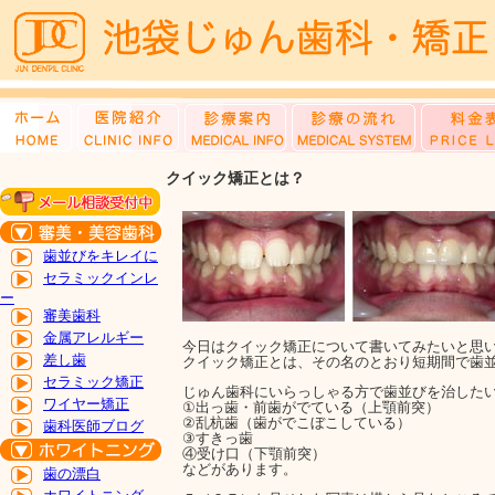
クイック矯正とは？
歯並びをキレイに
セラミックインレ
ー
審美歯科
金属アレルギー
今日はクイック矯正について書いてみたいと思
差し歯
クイック矯正とは、その名のとおり短期間で歯
セラミック矯正
じゅん歯科にいらっしゃる方で歯並びを治した
ワイヤー矯正
①出っ歯・前歯がでている（上顎前突）
②乱杭歯（歯がでこぼこしている）
歯科医師ブログ
③すきっ歯
④受け口（下顎前突）
などがあります。
歯の漂白