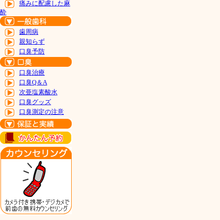
痛みに配慮した麻
酔
歯周病
親知らず
口臭予防
口臭治療
口臭Q＆A
次亜塩素酸水
口臭グッズ
口臭測定の注意