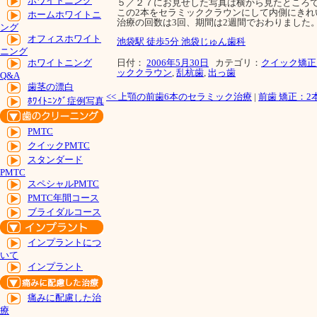
ホワイトニング
５／２７にお見せした写真は横から見たところで
この2本をセラミッククラウンにして内側にきれ
ホームホワイトニ
治療の回数は3回、期間は2週間でおわりました
ング
オフィスホワイト
池袋駅 徒歩5分 池袋じゅん歯科
ニング
日付：
2006年5月30日
カテゴリ：
クイック矯正
ホワイトニング
ッククラウン
,
乱杭歯
,
出っ歯
Q&A
歯茎の漂白
<<
上顎の前歯6本のセラミック治療
|
前歯 矯正：
ﾎﾜｲﾄﾆﾝｸﾞ症例写真
PMTC
クイックPMTC
スタンダード
PMTC
スペシャルPMTC
PMTC年間コース
ブライダルコース
インプラントにつ
いて
インプラント
痛みに配慮した治
療