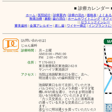
■ 診療カレンダー 
ホーム
|
医院紹介
|
診療案内
|
診療の流れ
|
価格表
|
よくある
無痛治療
|
麻酔
|
歯の漂白
|
ホームホワイトニング
|
オフ
|
|
セラミックインレー
審美歯科
|
金属アレルギー
|
差し歯
|
ワイヤー矯正
|
インプラントに
[お問い合わせは]
じゅん歯科
診療時間：
月～
土曜
AM10:00～PM1:00
PM 2:00～PM7:00
住所：
〒170-0013
東京都豊島区東池袋2-62-9
サンハイツ東池袋2F
アクセス：
当院は池袋駅東出口を背に、左へ、
明治通り沿いの歯科医院です。
池袋駅東口を出て左折していただき、
パルコやビックカメラ本館・ヤマダ電
機LAVIの前を通り、そのまま明治通り
沿いを5分程歩いていただきますと、
「六ッ又交差点」という上に首都高速
の通っている大きな交差点にぶつかり
ます。
道なりに明治通りを渡っていただいた3