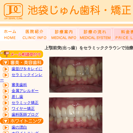
上顎前突(出っ歯）をセラミッククラウンで治
歯並びをキレイに
セラミックインレ
ー
審美歯科
金属アレルギー
差し歯
セラミック矯正
ワイヤー矯正
歯科医師ブログ
歯の漂白