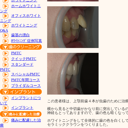
ホワイトニング
ホームホワイトニ
ング
オフィスホワイト
ニング
ホワイトニング
Q&A
歯茎の漂白
ﾎﾜｲﾄﾆﾝｸﾞ症例写真
PMTC
クイックPMTC
スタンダード
PMTC
スペシャルPMTC
PMTC年間コース
ブライダルコース
インプラントにつ
この患者様は、上顎前歯４本が虫歯のために治
いて
インプラント
横から見ると中切歯がかなり前に突出している
神経もとってありますので、歯の色も暗くなっ
痛みに配慮した治
ホワイトニングをして全体的に歯の色を白くし
セラミッククラウンをつくりました。
療