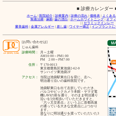
■ 診療カレンダー 
ホーム
|
医院紹介
|
診療案内
|
診療の流れ
|
価格表
|
よくある
無痛治療
|
麻酔
|
歯の漂白
|
ホームホワイトニング
|
オフ
|
|
セラミックインレー
審美歯科
|
金属アレルギー
|
差し歯
|
ワイヤー矯正
|
インプラントに
[お問い合わせは]
じゅん歯科
診療時間：
月～
土曜
AM10:00～PM1:00
PM 2:00～PM7:00
住所：
〒170-0013
東京都豊島区東池袋2-62-9
サンハイツ東池袋2F
アクセス：
当院は池袋駅東出口を背に、左へ、
明治通り沿いの歯科医院です。
池袋駅東口を出て左折していただき、
パルコやビックカメラ本館・ヤマダ電
機LAVIの前を通り、そのまま明治通り
沿いを5分程歩いていただきますと、
「六ッ又交差点」という上に首都高速
の通っている大きな交差点にぶつかり
ます。
道なりに明治通りを渡っていただいた3