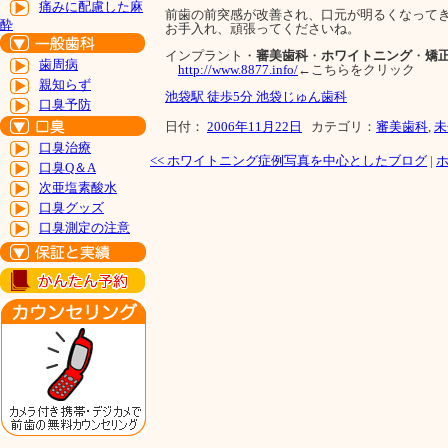
痛みに配慮した麻
前歯の前突感が改善され、口元が明るくなって
酔
お手入れ、頑張ってくださいね。
インプラント・
審美歯科
・
ホワイトニング
・
矯
歯周病
http://www.8877.info/
←こちらをクリック
親知らず
池袋駅 徒歩5分 池袋じゅん歯科
口臭予防
日付：
2006年11月22日
カテゴリ：
審美歯科
,
未
口臭治療
<<
ホワイトニング症例写真を中心としたブログ
|
口臭Q＆A
次亜塩素酸水
口臭グッズ
口臭測定の注意