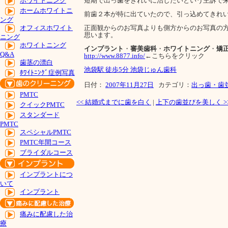
短期で出っ歯をきれいに治したいという主訴で
ホワイトニング
ホームホワイトニ
前歯２本が特に出ていたので、引っ込めてきれ
ング
正面観からのお写真よりも側方からのお写真の
オフィスホワイト
思います。
ニング
ホワイトニング
インプラント
・
審美歯科
・
ホワイトニング
・
矯
Q&A
http://www.8877.info/
←こちらをクリック
歯茎の漂白
池袋駅 徒歩5分 池袋じゅん歯科
ﾎﾜｲﾄﾆﾝｸﾞ症例写真
日付：
2007年11月27日
カテゴリ：
出っ歯・歯
PMTC
<<
結婚式までに歯を白く
|
上下の歯並びを美しく
>
クイックPMTC
スタンダード
PMTC
スペシャルPMTC
PMTC年間コース
ブライダルコース
インプラントにつ
いて
インプラント
痛みに配慮した治
療