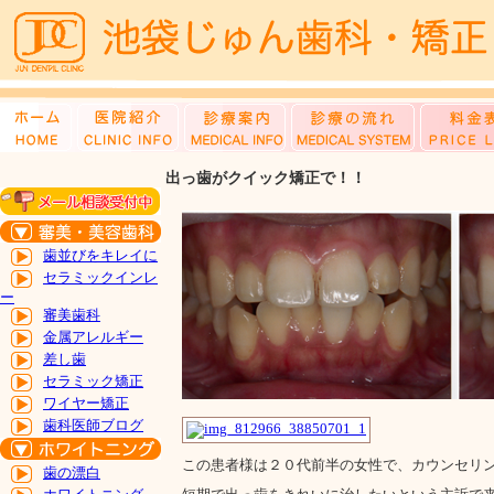
出っ歯がクイック矯正で！！
歯並びをキレイに
セラミックインレ
ー
審美歯科
金属アレルギー
差し歯
セラミック矯正
ワイヤー矯正
歯科医師ブログ
この患者様は２０代前半の女性で、カウンセリ
歯の漂白