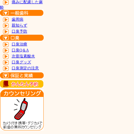
痛みに配慮した麻
酔
歯周病
親知らず
口臭予防
口臭治療
口臭Q＆A
次亜塩素酸水
口臭グッズ
口臭測定の注意