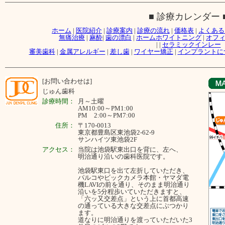
■ 診療カレンダー 
ホーム
|
医院紹介
|
診療案内
|
診療の流れ
|
価格表
|
よくある
無痛治療
|
麻酔
|
歯の漂白
|
ホームホワイトニング
|
オフ
|
|
セラミックインレー
審美歯科
|
金属アレルギー
|
差し歯
|
ワイヤー矯正
|
インプラントに
[お問い合わせは]
じゅん歯科
診療時間：
月～
土曜
AM10:00～PM1:00
PM 2:00～PM7:00
住所：
〒170-0013
東京都豊島区東池袋2-62-9
サンハイツ東池袋2F
アクセス：
当院は池袋駅東出口を背に、左へ、
明治通り沿いの歯科医院です。
池袋駅東口を出て左折していただき、
パルコやビックカメラ本館・ヤマダ電
機LAVIの前を通り、そのまま明治通り
沿いを5分程歩いていただきますと、
「六ッ又交差点」という上に首都高速
の通っている大きな交差点にぶつかり
ます。
道なりに明治通りを渡っていただいた3