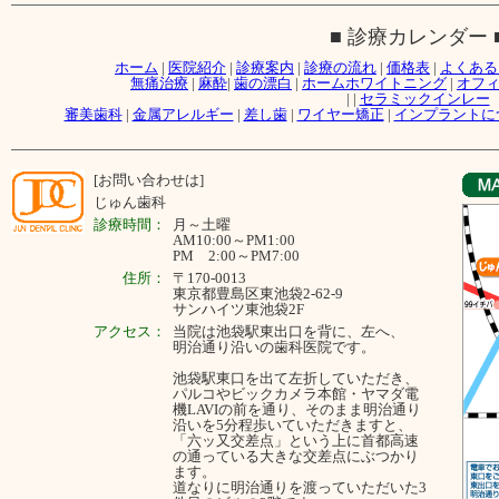
■ 診療カレンダー 
ホーム
|
医院紹介
|
診療案内
|
診療の流れ
|
価格表
|
よくある
無痛治療
|
麻酔
|
歯の漂白
|
ホームホワイトニング
|
オフ
|
|
セラミックインレー
審美歯科
|
金属アレルギー
|
差し歯
|
ワイヤー矯正
|
インプラントに
[お問い合わせは]
じゅん歯科
診療時間：
月～
土曜
AM10:00～PM1:00
PM 2:00～PM7:00
住所：
〒170-0013
東京都豊島区東池袋2-62-9
サンハイツ東池袋2F
アクセス：
当院は池袋駅東出口を背に、左へ、
明治通り沿いの歯科医院です。
池袋駅東口を出て左折していただき、
パルコやビックカメラ本館・ヤマダ電
機LAVIの前を通り、そのまま明治通り
沿いを5分程歩いていただきますと、
「六ッ又交差点」という上に首都高速
の通っている大きな交差点にぶつかり
ます。
道なりに明治通りを渡っていただいた3