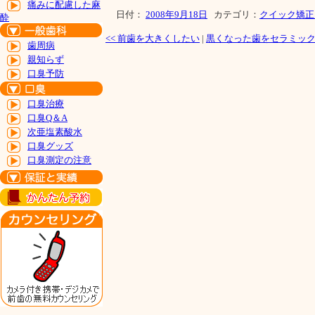
痛みに配慮した麻
日付：
2008年9月18日
カテゴリ：
クイック矯正
酔
<<
前歯を大きくしたい
|
黒くなった歯をセラミッ
歯周病
親知らず
口臭予防
口臭治療
口臭Q＆A
次亜塩素酸水
口臭グッズ
口臭測定の注意