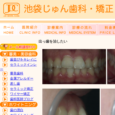
出っ歯を治したい
歯並びをキレイに
セラミックインレ
ー
審美歯科
金属アレルギー
差し歯
セラミック矯正
ワイヤー矯正
歯科医師ブログ
歯の漂白