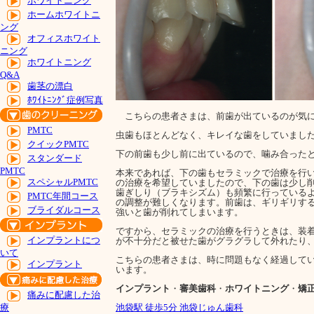
ホワイトニング
ホームホワイトニ
ング
オフィスホワイト
ニング
ホワイトニング
Q&A
歯茎の漂白
ﾎﾜｲﾄﾆﾝｸﾞ症例写真
こちらの患者さまは、前歯が出ているのが気に
PMTC
虫歯もほとんどなく、キレイな歯をしていまし
クイックPMTC
下の前歯も少し前に出ているので、噛み合った
スタンダード
PMTC
本来であれば、下の歯もセラミックで治療を行
スペシャルPMTC
の治療を希望していましたので、下の歯は少し
歯ぎしり（ブラキシズム）も頻繁に行っている
PMTC年間コース
の調整が難しくなります。前歯は、ギリギリす
ブライダルコース
強いと歯が削れてしまいます。
ですから、セラミックの治療を行うときは、装
インプラントにつ
が不十分だと被せた歯がグラグラして外れたり
いて
こちらの患者さまは、時に問題もなく経過して
インプラント
います。
インプラント
・
審美歯科
・
ホワイトニング
・
矯
痛みに配慮した治
池袋駅 徒歩5分 池袋じゅん歯科
療