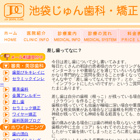
差し歯ってなに？
今日は差し歯について少し書いてみます。
毎日たくさんの初診の患者様のカウンセリング
インターネットや書籍などを通じていろいろな
歯並びをキレイに
かなり専門的なご質問を受けることが多くなっ
セラミックインレ
そんな中で「差し歯ってなんですか？」とか、
「インプラントにしたいのですが」というご質
ー
たまにあります。
審美歯科
金属アレルギー
差し歯は自分の歯根（根っこ）が残っている場
（クラウン）を作ることです。
差し歯
歯根が残っていても虫歯が極端に深い場合や重
セラミック矯正
大きな根尖病巣がある場合などは歯根を利用で
神経が残っていても神経を取る処置をしても、
ワイヤー矯正
す。
歯科医師ブログ
歯の痛みがある場合には歯の神経を取らないと
歯根の中に土台（コア）をいれてその上からク
したがって歯を抜いてしまったところに差し歯
歯の漂白
に