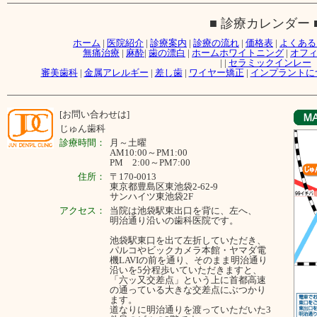
■ 診療カレンダー 
ホーム
|
医院紹介
|
診療案内
|
診療の流れ
|
価格表
|
よくある
無痛治療
|
麻酔
|
歯の漂白
|
ホームホワイトニング
|
オフ
|
|
セラミックインレー
審美歯科
|
金属アレルギー
|
差し歯
|
ワイヤー矯正
|
インプラントに
[お問い合わせは]
じゅん歯科
診療時間：
月～
土曜
AM10:00～PM1:00
PM 2:00～PM7:00
住所：
〒170-0013
東京都豊島区東池袋2-62-9
サンハイツ東池袋2F
アクセス：
当院は池袋駅東出口を背に、左へ、
明治通り沿いの歯科医院です。
池袋駅東口を出て左折していただき、
パルコやビックカメラ本館・ヤマダ電
機LAVIの前を通り、そのまま明治通り
沿いを5分程歩いていただきますと、
「六ッ又交差点」という上に首都高速
の通っている大きな交差点にぶつかり
ます。
道なりに明治通りを渡っていただいた3