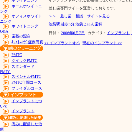
インプラントをいれる必要性はないということ
ホワイトニング
ホームホワイトニ
差し歯専門サイトを運営しております。
ング
＞＞ 差し歯 相談 サイトを見る
オフィスホワイト
ニング
池袋駅 徒歩5分 池袋じゅん歯科
ホワイトニング
Q&A
日付：
2006年6月7日
カテゴリ：
インプラント
,
歯茎の漂白
ﾎﾜｲﾄﾆﾝｸﾞ症例写真
<<
インプラントオペ
|
現在のインプラント
>>
PMTC
クイックPMTC
スタンダード
PMTC
スペシャルPMTC
PMTC年間コース
ブライダルコース
インプラントにつ
いて
インプラント
痛みに配慮した治
療