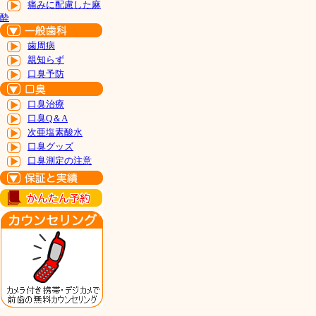
痛みに配慮した麻
酔
歯周病
親知らず
口臭予防
口臭治療
口臭Q＆A
次亜塩素酸水
口臭グッズ
口臭測定の注意