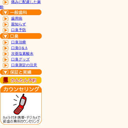
痛みに配慮した麻
酔
歯周病
親知らず
口臭予防
口臭治療
口臭Q＆A
次亜塩素酸水
口臭グッズ
口臭測定の注意