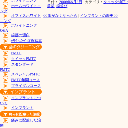
ホワイトニング
日付：
2006年6月3日
カテゴリ：
クイック矯正
前歯
,
歯並び
ホームホワイトニ
ング
<<
歯がなくなったら
|
インプラントの歴史
>>
オフィスホワイト
ニング
ホワイトニング
Q&A
歯茎の漂白
ﾎﾜｲﾄﾆﾝｸﾞ症例写真
PMTC
クイックPMTC
スタンダード
PMTC
スペシャルPMTC
PMTC年間コース
ブライダルコース
インプラントにつ
いて
インプラント
痛みに配慮した治
療