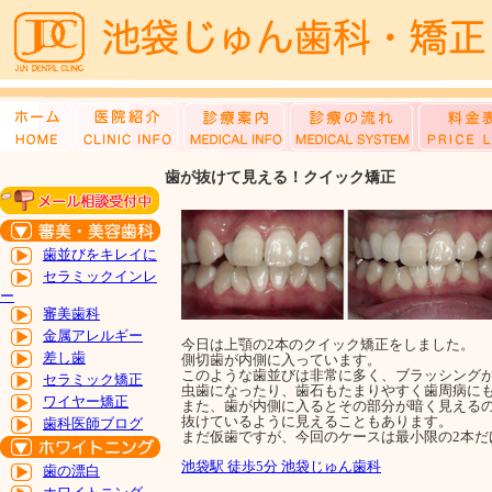
歯が抜けて見える！クイック矯正
歯並びをキレイに
セラミックインレ
ー
審美歯科
金属アレルギー
今日は上顎の2本のクイック矯正をしました。
差し歯
側切歯が内側に入っています。
このような歯並びは非常に多く、ブラッシング
セラミック矯正
虫歯になったり、歯石もたまりやすく歯周病に
ワイヤー矯正
また、歯が内側に入るとその部分が暗く見える
抜けているように見えることもあります。
歯科医師ブログ
まだ仮歯ですが、今回のケースは最小限の2本だ
池袋駅 徒歩5分 池袋じゅん歯科
歯の漂白