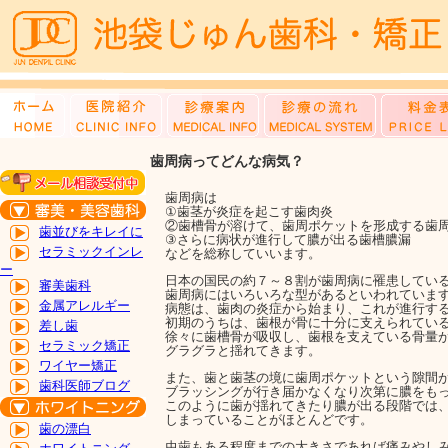
歯周病ってどんな病気？
歯周病は
①歯茎が炎症を起こす歯肉炎
②歯槽骨が溶けて、歯周ポケットを形成する歯
歯並びをキレイに
③さらに病状が進行して膿が出る歯槽膿漏
セラミックインレ
などを総称していいます。
ー
日本の国民の約７～８割が歯周病に罹患してい
審美歯科
歯周病にはいろいろな型があるといわれていま
金属アレルギー
病態は、歯肉の炎症から始まり、これが進行す
初期のうちは、歯根が骨に十分に支えられてい
差し歯
徐々に歯槽骨が吸収し、歯根を支えている骨量
セラミック矯正
グラグラと揺れてきます。
ワイヤー矯正
また、歯と歯茎の境に歯周ポケットという隙間
歯科医師ブログ
ブラッシングが行き届かなくなり次第に膿をも
このように歯が揺れてきたり膿が出る段階では
しまっていることがほとんどです。
歯の漂白
虫歯もある程度までの大きさであれば痛みやし