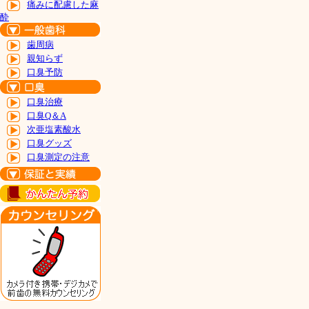
痛みに配慮した麻
酔
歯周病
親知らず
口臭予防
口臭治療
口臭Q＆A
次亜塩素酸水
口臭グッズ
口臭測定の注意