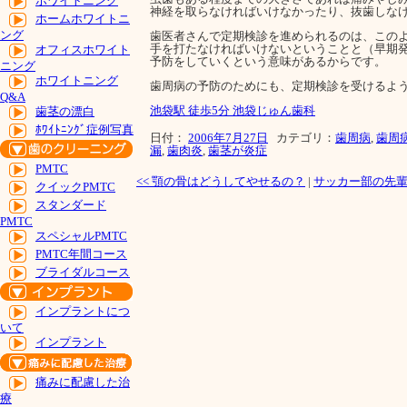
ホワイトニング
神経を取らなければいけなかったり、抜歯しな
ホームホワイトニ
ング
歯医者さんで定期検診を進められるのは、この
手を打たなければいけないということと（早期
オフィスホワイト
予防をしていくという意味があるからです。
ニング
ホワイトニング
歯周病の予防のためにも、定期検診を受けるよ
Q&A
池袋駅 徒歩5分 池袋じゅん歯科
歯茎の漂白
ﾎﾜｲﾄﾆﾝｸﾞ症例写真
日付：
2006年7月27日
カテゴリ：
歯周病
,
歯周
漏
,
歯肉炎
,
歯茎が炎症
PMTC
<<
顎の骨はどうしてやせるの？
|
サッカー部の先
クイックPMTC
スタンダード
PMTC
スペシャルPMTC
PMTC年間コース
ブライダルコース
インプラントにつ
いて
インプラント
痛みに配慮した治
療