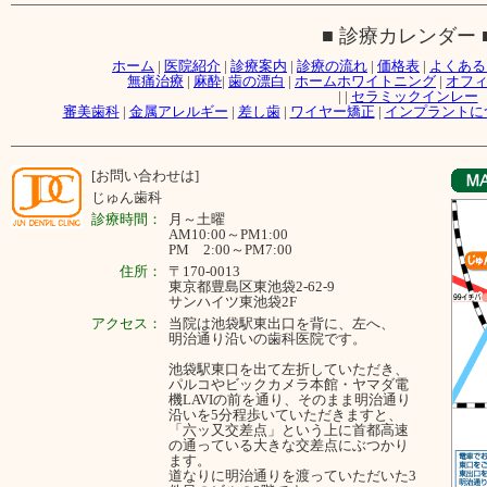
■ 診療カレンダー 
ホーム
|
医院紹介
|
診療案内
|
診療の流れ
|
価格表
|
よくある
無痛治療
|
麻酔
|
歯の漂白
|
ホームホワイトニング
|
オフ
|
|
セラミックインレー
審美歯科
|
金属アレルギー
|
差し歯
|
ワイヤー矯正
|
インプラントに
[お問い合わせは]
じゅん歯科
診療時間：
月～
土曜
AM10:00～PM1:00
PM 2:00～PM7:00
住所：
〒170-0013
東京都豊島区東池袋2-62-9
サンハイツ東池袋2F
アクセス：
当院は池袋駅東出口を背に、左へ、
明治通り沿いの歯科医院です。
池袋駅東口を出て左折していただき、
パルコやビックカメラ本館・ヤマダ電
機LAVIの前を通り、そのまま明治通り
沿いを5分程歩いていただきますと、
「六ッ又交差点」という上に首都高速
の通っている大きな交差点にぶつかり
ます。
道なりに明治通りを渡っていただいた3