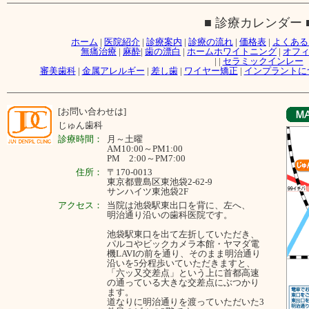
■ 診療カレンダー 
ホーム
|
医院紹介
|
診療案内
|
診療の流れ
|
価格表
|
よくある
無痛治療
|
麻酔
|
歯の漂白
|
ホームホワイトニング
|
オフ
|
|
セラミックインレー
審美歯科
|
金属アレルギー
|
差し歯
|
ワイヤー矯正
|
インプラントに
[お問い合わせは]
じゅん歯科
診療時間：
月～
土曜
AM10:00～PM1:00
PM 2:00～PM7:00
住所：
〒170-0013
東京都豊島区東池袋2-62-9
サンハイツ東池袋2F
アクセス：
当院は池袋駅東出口を背に、左へ、
明治通り沿いの歯科医院です。
池袋駅東口を出て左折していただき、
パルコやビックカメラ本館・ヤマダ電
機LAVIの前を通り、そのまま明治通り
沿いを5分程歩いていただきますと、
「六ッ又交差点」という上に首都高速
の通っている大きな交差点にぶつかり
ます。
道なりに明治通りを渡っていただいた3