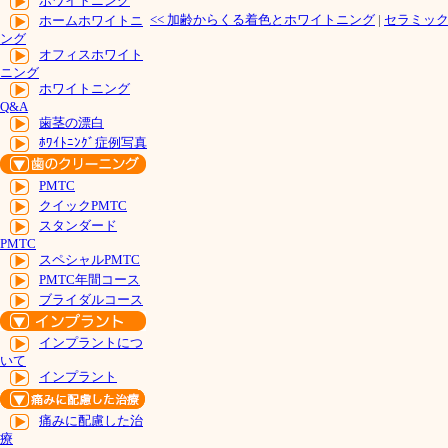
ホワイトニング
<<
加齢からくる着色とホワイトニング
|
セラミッ
ホームホワイトニ
ング
オフィスホワイト
ニング
ホワイトニング
Q&A
歯茎の漂白
ﾎﾜｲﾄﾆﾝｸﾞ症例写真
PMTC
クイックPMTC
スタンダード
PMTC
スペシャルPMTC
PMTC年間コース
ブライダルコース
インプラントにつ
いて
インプラント
痛みに配慮した治
療