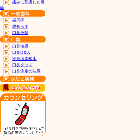
痛みに配慮した麻
酔
歯周病
親知らず
口臭予防
口臭治療
口臭Q＆A
次亜塩素酸水
口臭グッズ
口臭測定の注意