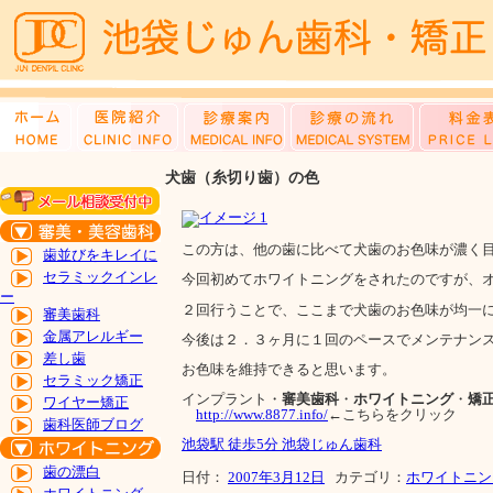
犬歯（糸切り歯）の色
この方は、他の歯に比べて犬歯のお色味が濃く
歯並びをキレイに
セラミックインレ
今回初めてホワイトニングをされたのですが、
ー
２回行うことで、ここまで犬歯のお色味が均一
審美歯科
金属アレルギー
今後は２．３ヶ月に１回のペースでメンテナン
差し歯
お色味を維持できると思います。
セラミック矯正
インプラント・
審美歯科
・
ホワイトニング
・
矯
ワイヤー矯正
http://www.8877.info/
←こちらをクリック
歯科医師ブログ
池袋駅 徒歩5分 池袋じゅん歯科
歯の漂白
日付：
2007年3月12日
カテゴリ：
ホワイトニン