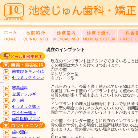
現在のインプラント
現在のインプラントはチタンでできていること
その種類は大きく分けて３つあります。
①ネジ型
歯並びをキレイに
②シリンダー型
セラミックインレ
③ブレード型
ー
これらのうち、今最も多く使われている物はネ
審美歯科
以前はブレード型のインプラントがよく使われ
金属アレルギー
材質の物が多く予後もあまりよいものではなか
す。
差し歯
インプラントの埋入は歯槽骨にドリルで規格通
セラミック矯正
ネジ型の場合まさにネジ入れていくので、初期
固定することができるというメリットがありま
ワイヤー矯正
歯科医師ブログ
ネジ型、シリンダー型ともに現在のインプラン
骨の量が十分にある場合には臨床経験が浅い先
ありません。骨の量が少ない場合はいろいろな
歯の漂白
と
対処が難しいと思います。