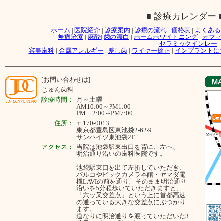
■ 診療カレンダー 
ホーム
|
医院紹介
|
診療案内
|
診療の流れ
|
価格表
|
よくある
無痛治療
|
麻酔
|
歯の漂白
|
ホームホワイトニング
|
オフ
|
|
セラミックインレー
審美歯科
|
金属アレルギー
|
差し歯
|
ワイヤー矯正
|
インプラントに
[お問い合わせは]
じゅん歯科
診療時間：
月～
土曜
AM10:00～PM1:00
PM 2:00～PM7:00
住所：
〒170-0013
東京都豊島区東池袋2-62-9
サンハイツ東池袋2F
アクセス：
当院は池袋駅東出口を背に、左へ、
明治通り沿いの歯科医院です。
池袋駅東口を出て左折していただき、
パルコやビックカメラ本館・ヤマダ電
機LAVIの前を通り、そのまま明治通り
沿いを5分程歩いていただきますと、
「六ッ又交差点」という上に首都高速
の通っている大きな交差点にぶつかり
ます。
道なりに明治通りを渡っていただいた3