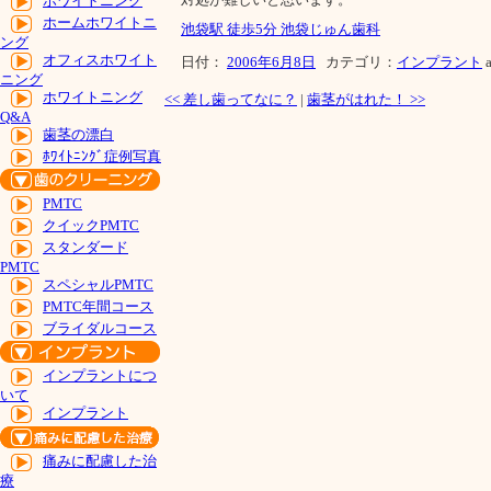
ホワイトニング
ホームホワイトニ
池袋駅 徒歩5分 池袋じゅん歯科
ング
オフィスホワイト
日付：
2006年6月8日
カテゴリ：
インプラント
a
ニング
ホワイトニング
<<
差し歯ってなに？
|
歯茎がはれた！
>>
Q&A
歯茎の漂白
ﾎﾜｲﾄﾆﾝｸﾞ症例写真
PMTC
クイックPMTC
スタンダード
PMTC
スペシャルPMTC
PMTC年間コース
ブライダルコース
インプラントにつ
いて
インプラント
痛みに配慮した治
療