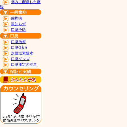
痛みに配慮した麻
酔
歯周病
親知らず
口臭予防
口臭治療
口臭Q＆A
次亜塩素酸水
口臭グッズ
口臭測定の注意