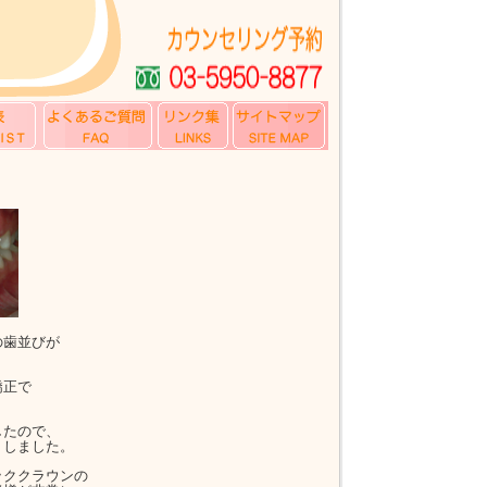
の歯並びが
矯正で
したので、
くしました。
ッククラウンの