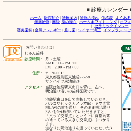
■ 診療カレンダー 
ホーム
|
医院紹介
|
診療案内
|
診療の流れ
|
価格表
|
よくある
無痛治療
|
麻酔
|
歯の漂白
|
ホームホワイトニング
|
オフ
|
|
セラミックインレー
審美歯科
|
金属アレルギー
|
差し歯
|
ワイヤー矯正
|
インプラントに
[お問い合わせは]
じゅん歯科
診療時間：
月～
土曜
AM10:00～PM1:00
PM 2:00～PM7:00
住所：
〒170-0013
東京都豊島区東池袋2-62-9
サンハイツ東池袋2F
アクセス：
当院は池袋駅東出口を背に、左へ、
明治通り沿いの歯科医院です。
池袋駅東口を出て左折していただき、
パルコやビックカメラ本館・ヤマダ電
機LAVIの前を通り、そのまま明治通り
沿いを5分程歩いていただきますと、
「六ッ又交差点」という上に首都高速
の通っている大きな交差点にぶつかり
ます。
道なりに明治通りを渡っていただいた3