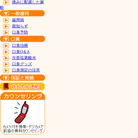
痛みに配慮した麻
酔
歯周病
親知らず
口臭予防
口臭治療
口臭Q＆A
次亜塩素酸水
口臭グッズ
口臭測定の注意