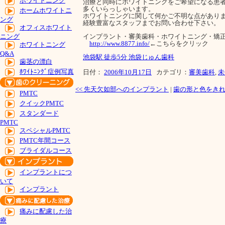
ホワイトニング
治療と同時にホワイトニングをご希望になる患
多くいらっしゃいます。
ホームホワイトニ
ホワイトニングに関して何かご不明な点があり
ング
経験豊富なスタッフまでお問い合わせ下さい。
オフィスホワイト
インプラント・審美歯科・ホワイトニング・矯正歯科
ニング
http://www.8877.info/
←こちらをクリック
ホワイトニング
Q&A
池袋駅 徒歩5分 池袋じゅん歯科
歯茎の漂白
ﾎﾜｲﾄﾆﾝｸﾞ症例写真
日付：
2006年10月17日
カテゴリ：
審美歯科
,
未
<<
先天欠如部へのインプラント
|
歯の形と色をき
PMTC
クイックPMTC
スタンダード
PMTC
スペシャルPMTC
PMTC年間コース
ブライダルコース
インプラントにつ
いて
インプラント
痛みに配慮した治
療