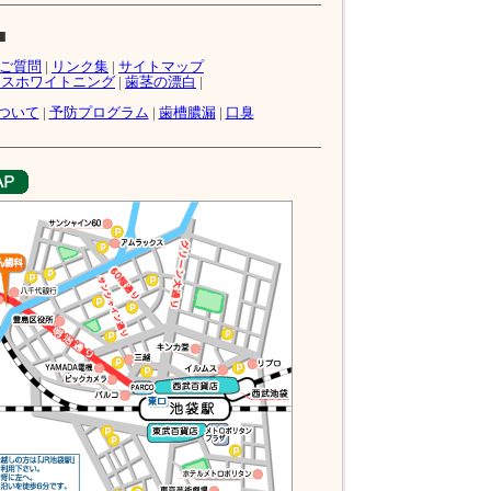
■
ご質問
|
リンク集
|
サイトマップ
ィスホワイトニング
|
歯茎の漂白
|
ついて
|
予防プログラム
|
歯槽膿漏
|
口臭