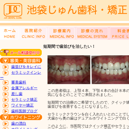
短期間で歯並びを治したい！
歯並びをキレイに
セラミックインレ
ー
審美歯科
金属アレルギー
この患者様は、上顎４本、下顎４本の合計８本
差し歯
気になるとのことでご来院されました。
セラミック矯正
短期間での治療のご希望でしたので、クイック
ワイヤー矯正
歯並びを改善することになりました。
歯科医師ブログ
セラミッククラウンを白く入れたいとのことで
犬歯から奥の歯はデュアルホワイトニングで白
歯の漂白
このように、当医院ではクイック矯正やセラミ