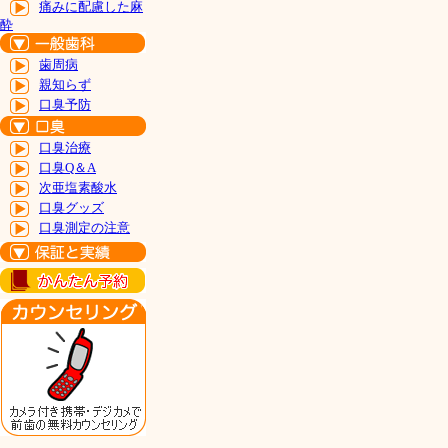
痛みに配慮した麻
酔
歯周病
親知らず
口臭予防
口臭治療
口臭Q＆A
次亜塩素酸水
口臭グッズ
口臭測定の注意