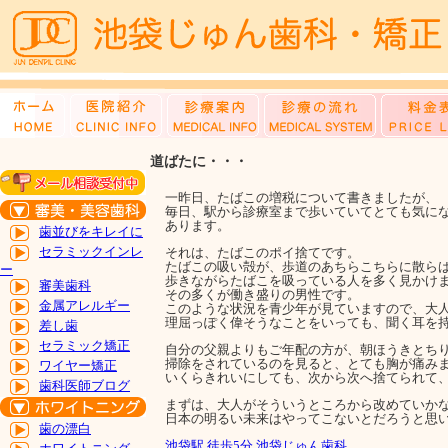
道ばたに・・・
一昨日、たばこの増税について書きましたが、
毎日、駅から診療室まで歩いていてとても気に
あります。
歯並びをキレイに
セラミックインレ
それは、たばこのポイ捨てです。
たばこの吸い殻が、歩道のあちらこちらに散ら
ー
歩きながらたばこを吸っている人を多く見かけ
審美歯科
その多くが働き盛りの男性です。
金属アレルギー
このような状況を青少年が見ていますので、大
理屈っぽく偉そうなことをいっても、聞く耳を
差し歯
セラミック矯正
自分の父親よりもご年配の方が、朝ほうきとち
掃除をされているのを見ると、とても胸が痛み
ワイヤー矯正
いくらきれいにしても、次から次へ捨てられて
歯科医師ブログ
まずは、大人がそういうところから改めていか
日本の明るい未来はやってこないとだろうと思
歯の漂白
池袋駅 徒歩5分 池袋じゅん歯科