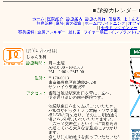
■ 診療カレンダー 
ホーム
|
医院紹介
|
診療案内
|
診療の流れ
|
価格表
|
よくある
無痛治療
|
麻酔
|
歯の漂白
|
ホームホワイトニング
|
オフ
|
|
セラミックインレー
審美歯科
|
金属アレルギー
|
差し歯
|
ワイヤー矯正
|
インプラントに
[お問い合わせは]
じゅん歯科
診療時間：
月～
土曜
AM10:00～PM1:00
PM 2:00～PM7:00
住所：
〒170-0013
東京都豊島区東池袋2-62-9
サンハイツ東池袋2F
アクセス：
当院は池袋駅東出口を背に、左へ、
明治通り沿いの歯科医院です。
池袋駅東口を出て左折していただき、
パルコやビックカメラ本館・ヤマダ電
機LAVIの前を通り、そのまま明治通り
沿いを5分程歩いていただきますと、
「六ッ又交差点」という上に首都高速
の通っている大きな交差点にぶつかり
ます。
道なりに明治通りを渡っていただいた3