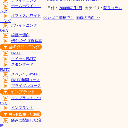
ホワイトニング
ホームホワイトニ
日付：
2006年7月3日
カテゴリ：
院長コラム
ング
オフィスホワイト
<<
たばこ増税で！
|
歯肉の漂白
>>
ニング
ホワイトニング
Q&A
歯茎の漂白
ﾎﾜｲﾄﾆﾝｸﾞ症例写真
PMTC
クイックPMTC
スタンダード
PMTC
スペシャルPMTC
PMTC年間コース
ブライダルコース
インプラントにつ
いて
インプラント
痛みに配慮した治
療