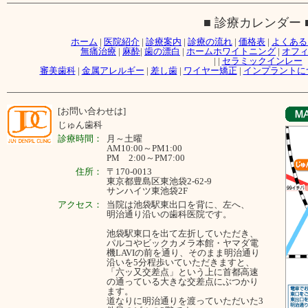
■ 診療カレンダー 
ホーム
|
医院紹介
|
診療案内
|
診療の流れ
|
価格表
|
よくある
無痛治療
|
麻酔
|
歯の漂白
|
ホームホワイトニング
|
オフ
|
|
セラミックインレー
審美歯科
|
金属アレルギー
|
差し歯
|
ワイヤー矯正
|
インプラントに
[お問い合わせは]
じゅん歯科
診療時間：
月～
土曜
AM10:00～PM1:00
PM 2:00～PM7:00
住所：
〒170-0013
東京都豊島区東池袋2-62-9
サンハイツ東池袋2F
アクセス：
当院は池袋駅東出口を背に、左へ、
明治通り沿いの歯科医院です。
池袋駅東口を出て左折していただき、
パルコやビックカメラ本館・ヤマダ電
機LAVIの前を通り、そのまま明治通り
沿いを5分程歩いていただきますと、
「六ッ又交差点」という上に首都高速
の通っている大きな交差点にぶつかり
ます。
道なりに明治通りを渡っていただいた3