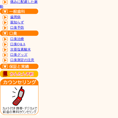
痛みに配慮した麻
酔
歯周病
親知らず
口臭予防
口臭治療
口臭Q＆A
次亜塩素酸水
口臭グッズ
口臭測定の注意