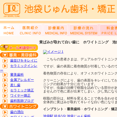
黄ばみが取れて白い歯に ホワイトニング 池
こちらの患者さまは、デュアルホワイトニング
歯並びをキレイに
セラミックインレ
ですが、歯の表面に着色物質が付着しているの
ー
着色物質の存在により、オフィスホワイトニン
審美歯科
金属アレルギー
クリーニングにより、歯の表面をキレイにして
ニングの効果が十分に出ています。
差し歯
ですが、虫歯の治療で樹脂を詰めている部分が
セラミック矯正
ませんので色に差が出来てしまい、少し気にな
ワイヤー矯正
樹脂の部分は、材料を変えることで色を合わせ
歯科医師ブログ
全体的に黄ばみが取れてキレイな白い色になり
インプラント
・
審美歯科
・
ホワイトニング
・
矯
歯の漂白
池袋駅 徒歩5分 池袋じゅん歯科