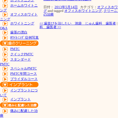
ホワイトニング
ホームホワイトニ
日付：
2013年5月14日
カテゴリ：
オフィスホワ
ング
グ
and tagged
オフィスホワイトニング
,
クリーニ
の治療
オフィスホワイト
ニング
<<
歯並びを治したい 池袋 じゅん歯科 歯医者
ホワイトニング
科 歯医者
>>
Q&A
歯茎の漂白
ﾎﾜｲﾄﾆﾝｸﾞ症例写真
PMTC
クイックPMTC
スタンダード
PMTC
スペシャルPMTC
PMTC年間コース
ブライダルコース
インプラントにつ
いて
インプラント
痛みに配慮した治
療